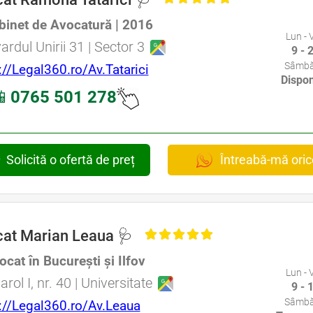
, Baroul Bucuresti
binet de Avocatură | 2016
Specializat în Drept Civil • Avocat Specializat în Dreptul Familiei • Avocat Specializat în Drept Penal • Avocat Specializat în Drept Medical
Lun - 
ardul Unirii 31 | Sector 3
9 - 
Dimitie Cantemir • Avocat din zona Piata Alba Iulia • Avocat din zona Piata Unirii • Avocat din zona I.C. Bratianu
Sâmbă
://Legal360.ro/Av.Tatarici
Dispon

0765 501 278
ector 3 • Cabinet Avocat Bucuresti sector 3 • Avocati Bucuresti • Cabinete Avocatura Bucuresti • Avocati Specializati Bucuresti • Avocat Bun
Solicită o ofertă de preț
Întreabă-mă oric
at Marian Leaua 🩺
, Baroul Bucuresti
ocat în București și Ilfov
Specializat în Drept Civil • Avocat Specializat în Dreptul Familiei • Avocat Specializat în Drept Medical • Avocat Specializat în Malpraxis Medical
Lun - 
arol I, nr. 40 | Universitate
9 - 
fan cel Mare • Avocat din zona Mihai Eminescu • Avocat din zona Piata Obor • Avocat din zona Piata Muncii
Sâmbă
://Legal360.ro/Av.Leaua