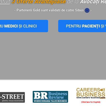
atuit
3 Oferte Avantajoase
de la
Avocați R
- Partenerii Gold sunt validați de către Sibus
-
RU
MEDICI
ȘI CLINICI
PENTRU
PACIENȚI
ȘI
(Click here for English)