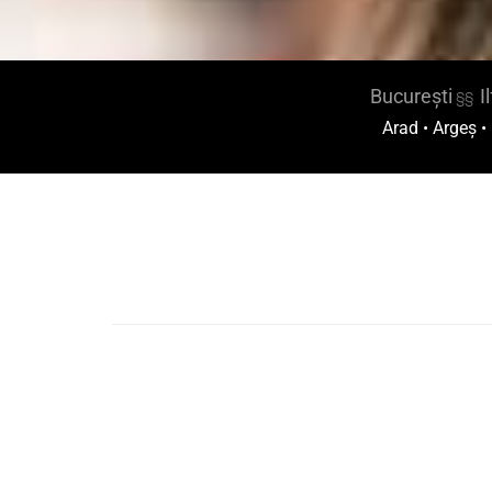
București
I
§§
Arad
•
Argeș
•