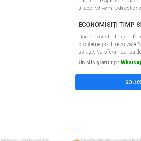
puteți cere ajutorul! Doar t
și apoi vă vom redirecționa
ECONOMISIȚI TIMP Ș
Oamenii sunt diferiți, la fe
probleme pot fi rezolvate î
soluție. Vă oferim șansa de
Un clic gratuit
pe
WhatsAp
SOLIC