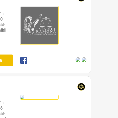
Avocat din zona Bd.
Dimitie Cantemir •
Vin:
Avocat din zona
20
Piata Alba Iulia •
Avocat din zona
tă:
Piata Unirii • Avocat
ibil
din zona I.C.
Bratianu
e
Avocat din zona
Stefan cel Mare •
Vin:
Avocat din zona
18
Mihai Eminescu •
Avocat din zona
tă:
Piata Obor • Avocat