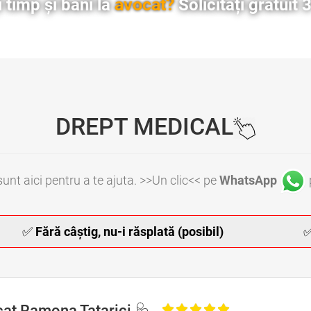
avocat?
 timp și bani la
Solicitați gratuit 
DREPT MEDICAL
unt aici pentru a te ajuta. >>Un clic<< pe
WhatsApp
✅
Fără câștig, nu-i răsplată (posibil)
Avocati Malpraxis Medical Bucuresti • Avocati Dreptul Medical Bucuresti • Avocati Malpraxis Medical Sector 1 Bucuresti • Avocati Malpraxis Medical Sector 2 Bucuresti • Avocati Malpraxis Medical Sector 3 Bucuresti • Avocati Malpraxis Medical Sector 4 Bucuresti • Avocati Malpraxis 
at Ramona Tatarici 🩺