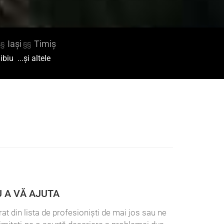
Iași
Timiș
§§
§§
ibiu
...și altele
 A VĂ AJUTA
at din lista de profesioniști de mai jos sau ne