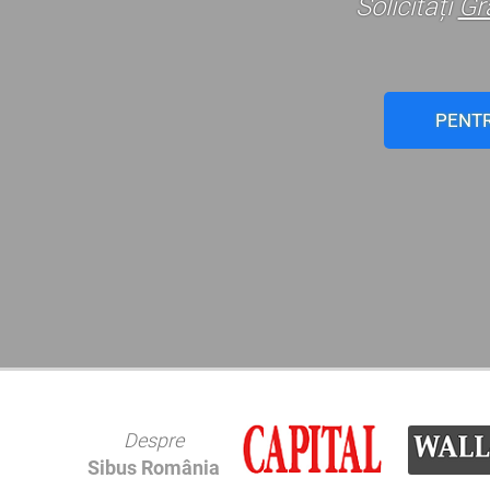
Solicitați
Gr
PENT
Despre
Sibus România