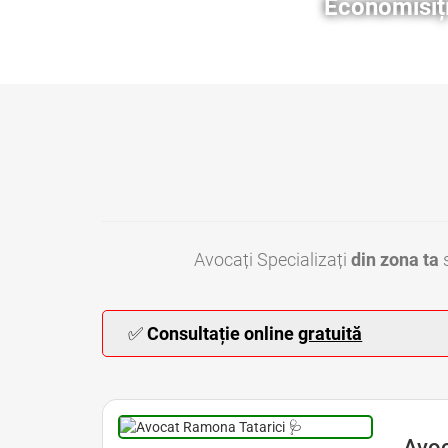
Economisiți
Avocați Specializați
din zona ta
s
✅
Consultație online
gratuită
Avocat Malpraxis Medical Bucuresti • Avocat Dreptul Medical Bucuresti • 
Avoc