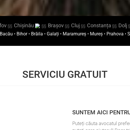
lfov
Chișinău
Brașov
Cluj
Constanța
Dolj
§§
§§
§§
§§
§§
Bacău
•
Bihor
•
Brăila
•
Galați
•
Maramureș
•
Mureș
•
Prahova
•
S
SERVICIU GRATUIT
SUNTEM AICI PENTRU
Puteți căuta avocatul prefer