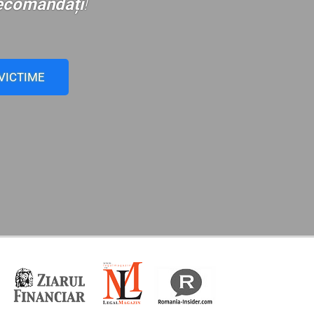
ecomandați
!
 VICTIME