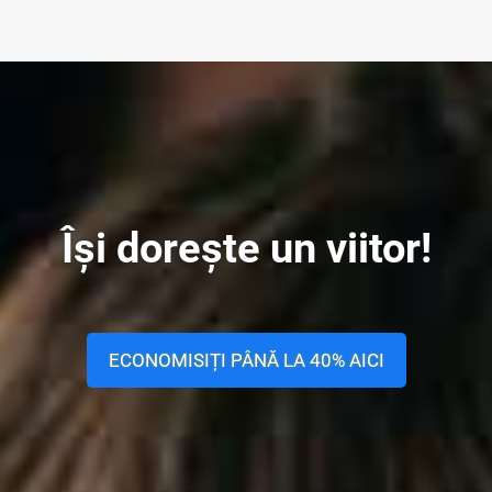
Își dorește un viitor!
ECONOMISIȚI PÂNĂ LA 40% AICI