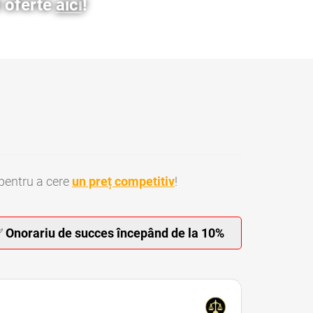
3 oferte
aici
!
pentru a cere
un preț competitiv
!
✅
Onorariu de succes începând de la 10%
Medical Sector 5 Bucuresti • Avocati Malpraxis Medical Sector 6 Bucuresti