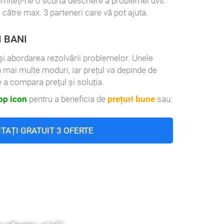
rimiteți-ne o scurtă descriere a problemei dvs.
 către max. 3 parteneri care vă pot ajuta.
I BANI
l și abordarea rezolvării problemelor. Unele
n mai multe moduri, iar prețul va depinde de
 a compara prețul și soluția.
p icon
pentru a beneficia de
prețuri bune
sau:
ITAȚI GRATUIT 3 OFERTE