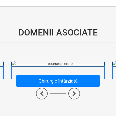
Oferim consultanță online gratuită și acces non-stop la specialiștii noștri. Solicitați gratuit 3 oferte și comparați prețul și serviciile înainte de a vă decide.
DOMENII ASOCIATE
Chirurgie întârziată
<
>