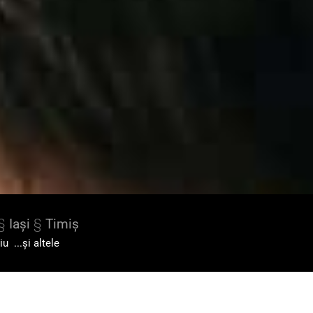
§
Iași
§
Timiș
iu
...și altele