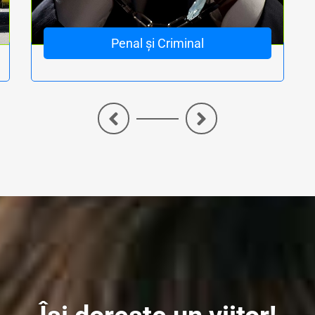
Penal și Criminal
<
>
ne accidente rutiere in strainatate - Despăgubiri accidente rutiere cu deces