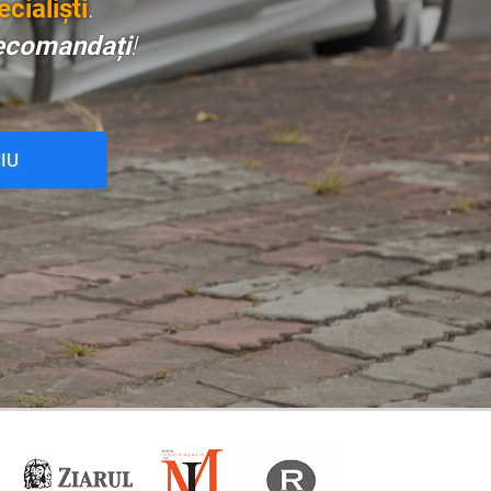
cialiști
.
ecomandați
!
IU