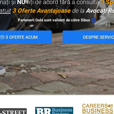
ați și
NU
fiți de acord fără a consulta
3 Spe
atuit
3 Oferte Avantajoase
de la
Avocați R
Partenerii Gold sunt validați de către Sibus
IȚI 3 OFERTE ACUM
DESPRE SERVIC