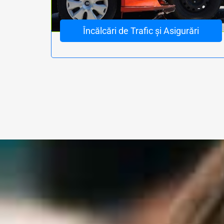
Încălcări de Trafic și Asigurări
Avocat accidente rutiere - Avocat accidente rutiere cu deces - Despăgubiri accidente - Experți în Despăgubiri Victime - Avocat despagubiri si dau