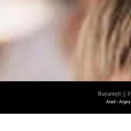
București
§
I
Arad
•
Argeș