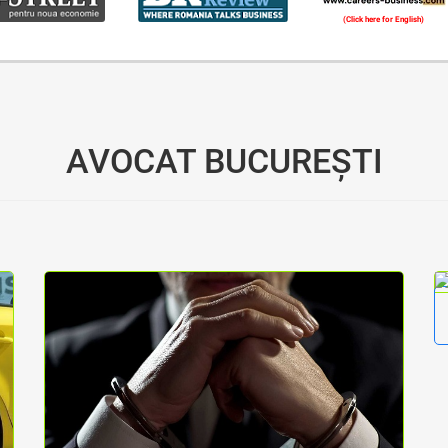
(Click here for English)
Oferim consultanță online gratuită și acces non-stop la specialiștii noștri. Solicitați gratuit 3 oferte și comparați prețul și serviciile înainte de a vă decide.
AVOCAT BUCUREȘTI