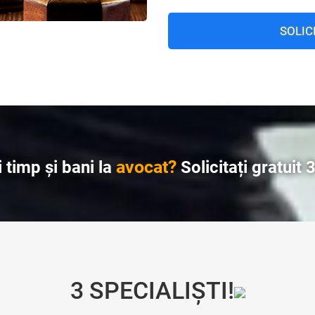
SOLIC
avocat?
 timp și bani la
Solicitați gratuit 
3 SPECIALIȘTI!