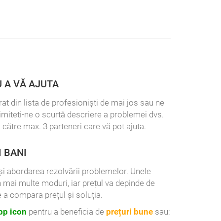
 A VĂ AJUTA
at din lista de profesioniști de mai jos sau ne
rimiteți-ne o scurtă descriere a problemei dvs.
 către max. 3 parteneri care vă pot ajuta.
I BANI
l și abordarea rezolvării problemelor. Unele
n mai multe moduri, iar prețul va depinde de
 a compara prețul și soluția.
p icon
pentru a beneficia de
prețuri bune
sau: