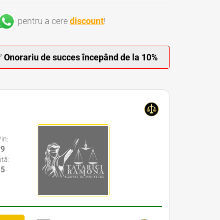
pentru a cere
discount
!
✅
Onorariu de succes începând de la 10%
Vin:
19
tă:
15