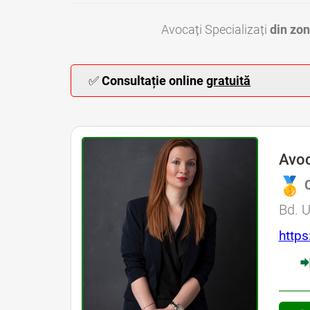
Avocați Specializați
din zon
✅
Consultație online
gratuită
Avoc
Avocat 
Bd. U
https

Avocati Bucuresti 