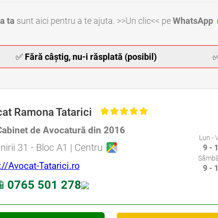
a ta
sunt aici pentru a te ajuta. >>Un clic<< pe
WhatsApp
✅
Fără câștig, nu-i răsplată (posibil)
Avocat Bucuresti • Avocat Bun Bucuresti • Avocat Ieftin Bucuresti • Avocati Bucuresti • Avocati Sector 1 Bucuresti • Avocati Sector 2 Bucuresti • Avocati Sector 3 Bucuresti • Avocati Sector 4 Bucuresti • Avocati Sector 5 Bucuresti • Avocati Sector 6 Bucuresti
at Ramona Tatarici
, Baroul Bucuresti
Cabinet de Avocatură din 2016
Lun - 
Specializat în Drept Civil • Avocat Specializat în Dreptul Familiei
nirii 31 - Bloc A1 | Centru
9 - 
Sâmbă
://Avocat-Tatarici.ro
9 - 

0765 501 278
• Cabinete Avocatura Bucuresti • Avocati Specializati Bucuresti • Avocat Bun Bucuresti