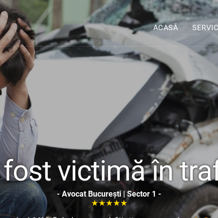
ACASĂ
SERVIC
 fost victimă în tra
- Avocat București | Sector 1 -
★★★★★