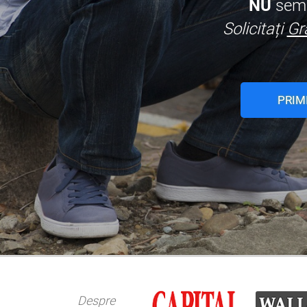
NU
semn
Solicitați
Gr
PRIM
Despre