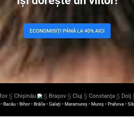
Își dorește un viitor!
ECONOMISIȚI PÂNĂ LA 40% AICI
lfov
§
Chișinău
§
Brașov
§
Cluj
§
Constanța
§
Dolj
•
Bacău
•
Bihor
•
Brăila
•
Galați
•
Maramureș
•
Mureș
•
Prahova
•
Sib