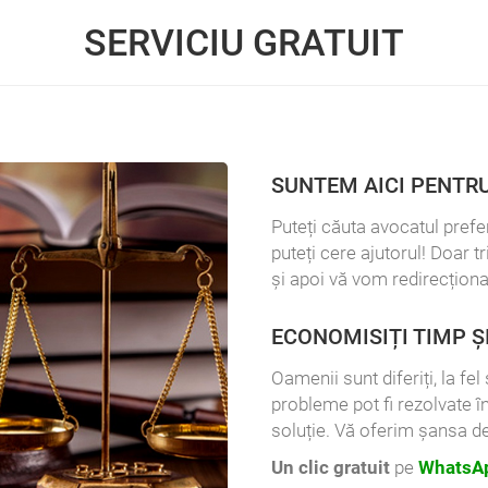
SERVICIU GRATUIT
SUNTEM AICI PENTRU
Puteți căuta avocatul prefer
puteți cere ajutorul! Doar t
și apoi vă vom redirecționa
ECONOMISIȚI TIMP Ș
Oamenii sunt diferiți, la fe
probleme pot fi rezolvate î
soluție. Vă oferim șansa de
Un clic gratuit
pe
WhatsAp